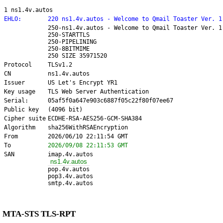
1 ns1.4v.autos
EHLO:
220 ns1.4v.autos - Welcome to Qmail Toaster Ver. 1
250-ns1.4v.autos - Welcome to Qmail Toaster Ver. 1
250-STARTTLS
250-PIPELINING
250-8BITMIME
250 SIZE 35971520
Protocol
TLSv1.2
CN
ns1.4v.autos
Issuer
US Let's Encrypt YR1
Key usage
TLS Web Server Authentication
Serial:
05af5f0a647e903c6887f05c22f80f07ee67
Public key
(4096 bit)
Cipher suite
ECDHE-RSA-AES256-GCM-SHA384
Algorithm
sha256WithRSAEncryption
From
2026/06/10 22:11:54 GMT
To
2026/09/08 22:11:53 GMT
SAN
imap.4v.autos
ns1.4v.autos
pop.4v.autos
pop3.4v.autos
smtp.4v.autos
MTA-STS TLS-RPT