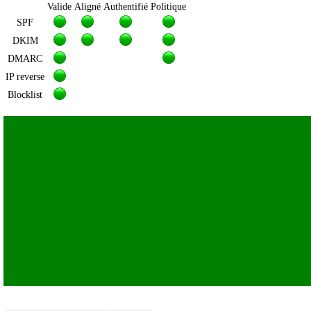
Valide
Aligné
Authentifié
Politique
SPF
DKIM
DMARC
IP reverse
Blocklist