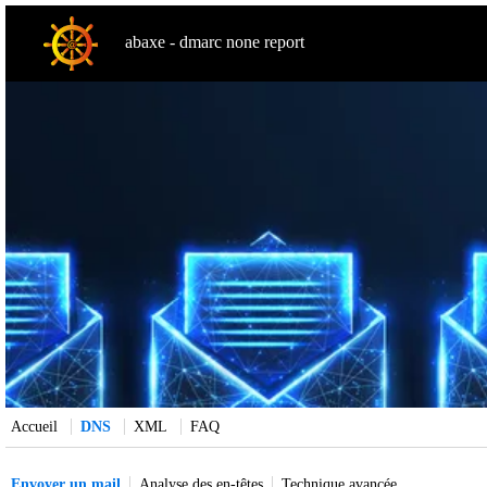
abaxe - dmarc none report
Accueil
DNS
XML
FAQ
Envoyer un mail
Analyse des en-têtes
Technique avancée