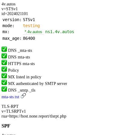
4v.autos
v=STSv1
id=2024021101
version:
STSv1
mode:
testing
mx:
ns1.4v.autos
*.4v.autos
max_age:
86400
DNS _mta-sts
DNS mta-sts
HTTPS mta-sts
Policy
MX listed in policy
MX authenticated by SMTP server
DNS _smtp._tls
mta-sts.txt
TLS-RPT
v=TLSRPTv1
rua=https://host.none.report/tlsrpt.php
SPF