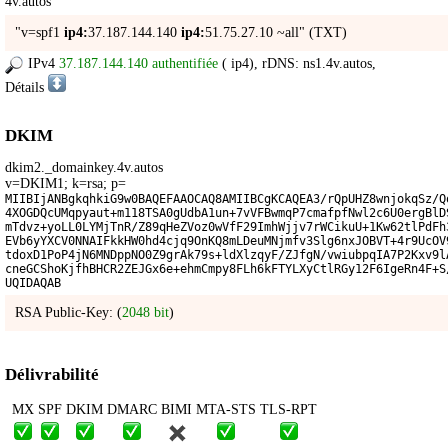
4v.autos
"v=spf1
ip4:
37.187.144.140
ip4:
51.75.27.10 ~all" (TXT)
IPv4
37.187.144.140 authentifiée
(
ip4
), rDNS: ns1.4v.autos,
Détails
DKIM
dkim2._domainkey.4v.autos
v=DKIM1; k=rsa; p=
MIIBIjANBgkqhkiG9w0BAQEFAAOCAQ8AMIIBCgKCAQEA3/rQpUHZ8wnjokqSz/Q
4XOGDQcUMqpyaut+m118TSA0gUdbA1un+7vVFBwmqP7cmafpfNwl2c6U0ergBlD
mTdvz+yoLL0LYMjTnR/Z89qHeZVoz0wVfF29ImhWjjv7rWCikuU+1Kw62tlPdFh
EVb6yYXCV0NNAIFkkHW0hd4cjq9OnKQ8mLDeuMNjmfv3Slg6nxJOBVT+4r9UcOV
tdoxD1PoP4jN6MNDppNO0Z9grAk79s+ldXlzqyF/ZJfgN/vwiubpqIA7P2Kxv9l
cneGCShoKjfhBHCR2ZEJGx6e+ehmCmpy8FLh6kFTYLXyCtlRGy12F6IgeRn4F+S
UQIDAQAB
RSA Public-Key: (
2048 bit
)
Délivrabilité
MX
SPF
DKIM
DMARC
BIMI
MTA-STS
TLS-RPT