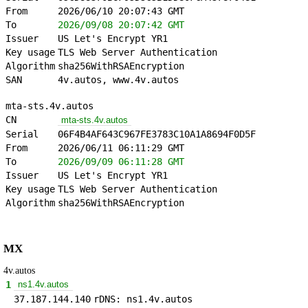
From
2026/06/10 20:07:43 GMT
To
2026/09/08 20:07:42 GMT
Issuer
US Let's Encrypt YR1
Key usage
TLS Web Server Authentication
Algorithm
sha256WithRSAEncryption
SAN
4v.autos, www.4v.autos
mta-sts.4v.autos
CN
mta-sts.4v.autos
Serial
06F4B4AF643C967FE3783C10A1A8694F0D5F
From
2026/06/11 06:11:29 GMT
To
2026/09/09 06:11:28 GMT
Issuer
US Let's Encrypt YR1
Key usage
TLS Web Server Authentication
Algorithm
sha256WithRSAEncryption
MX
4v.autos
1
ns1.4v.autos
37.187.144.140
rDNS: ns1.4v.autos