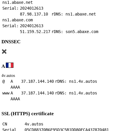
ns1.abaxe.net
Serial:
2024012613
87.98.137.10
rDNS: ns1.abaxe.net
ns1.abaxe.com
Serial:
2024012613
51.159.52.217
rDNS: son5.abaxe.com
DNSSEC
A
4v.autos
@
A
37.187.144.140
rDNS: ns1.4v.autos
AAAA
www
A
37.187.144.140
rDNS: ns1.4v.autos
AAAA
SSL (HTTPS) certificate
CN
4v.autos
Serial
05CD88370B6F95D3C5B1DD80FCA437870481