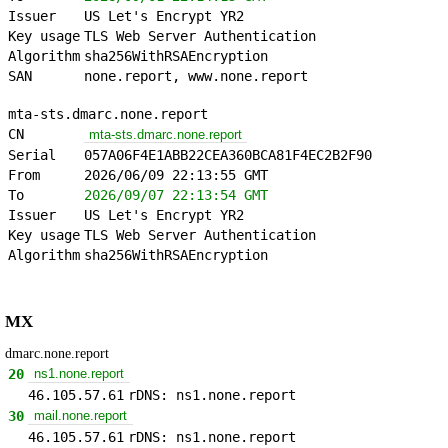
Issuer
US Let's Encrypt YR2
Key usage
TLS Web Server Authentication
Algorithm
sha256WithRSAEncryption
SAN
none.report, www.none.report
mta-sts.dmarc.none.report
CN
mta-sts.dmarc.none.report
Serial
057A06F4E1ABB22CEA360BCA81F4EC2B2F90
From
2026/06/09 22:13:55 GMT
To
2026/09/07 22:13:54 GMT
Issuer
US Let's Encrypt YR2
Key usage
TLS Web Server Authentication
Algorithm
sha256WithRSAEncryption
MX
dmarc.none.report
20
ns1.none.report
46.105.57.61
rDNS: ns1.none.report
30
mail.none.report
46.105.57.61
rDNS: ns1.none.report