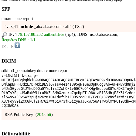
SPF
dmarc.none.report
"v=spf1
include
:_abx.abaxe.com ~all" (TXT)
IPv4
79.137.88.232 authentifiée
(
ip4
), rDNS: ns30.abaxe.com,
Requêtes DNS : 1/1.
Détails
DKIM
sdkim3._domainkey.dmarc.none.report
v=DKIM1; k=rsa; p=
MIIBIjANBgkqhkiG9w0BAQEFAAOCAQ8AMIIBCgKCAQEAzWP9/d0J0WwmYORpONi
DNlapBHFHJdzL/DPMdiDESlG7ssv4ez4s395gNs0muQpHuog8Ab+uFeNvvdQnj2
b4Jm3GybzGlJYkeD9QaGYYsI+sIZwhQ/1v6GC7uO4KHg4Wuupu8UYu/DKITnyFf
DfhIyYEgaUMaBxKWtfruMWZu8MhXzmcru7qcHpFTa96AtaR1RSHhjE3X5tYz6nz
sl5wVv+CRvSWYYpHje2Kzm1O+IdefSh1F3R5rqgRHI/FcD0/37VNvfIKWijLnyE
X37FoyV9iZCCGkCl2sR/Gi/Wt5ivr3fRSizyWJJ6xw75uAsrwGlmYRUI93db+dM
5QIDAQAB
RSA Public-Key: (
2048 bit
)
Délivrabilité