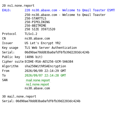
20 ns1.none.report
EHLO:
220 ns30.abaxe.com - Welcome to Qmail Toaster ESMT
250-ns30.abaxe.com - Welcome to Qmail Toaster
250-STARTTLS
250-PIPELINING
250-8BITMIME
250 SIZE 35971520
Protocol
TLSv1.2
CN
ns30.abaxe.com
Issuer
US Let's Encrypt YR2
Key usage
TLS Web Server Authentication
Serial:
06d90ae70dd83ba0afdf6fb39d2203dc424b
Public key
(4096 bit)
Cipher suite
ECDHE-RSA-AES256-GCM-SHA384
Algorithm
sha256WithRSAEncryption
From
2026/06/09 22:14:29 GMT
To
2026/09/07 22:14:28 GMT
SAN
mail.none.report
ns1.none.report
ns30.abaxe.com
30 mail.none.report
Serial:
06d90ae70dd83ba0afdf6fb39d2203dc424b