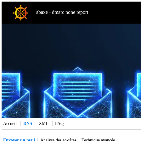
abaxe - dmarc none report
Accueil
DNS
XML
FAQ
Envoyer un mail
Analyse des en-têtes
Technique avancée