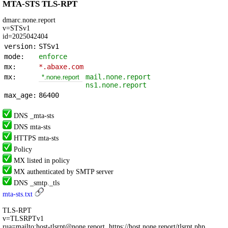
MTA-STS TLS-RPT
dmarc.none.report
v=STSv1
id=2025042404
version:
STSv1
mode:
enforce
mx:
*.abaxe.com
mx:
mail.none.report
*.none.report
ns1.none.report
max_age:
86400
DNS _mta-sts
DNS mta-sts
HTTPS mta-sts
Policy
MX listed in policy
MX authenticated by SMTP server
DNS _smtp._tls
mta-sts.txt
TLS-RPT
v=TLSRPTv1
rua=mailto:host-tlsrpt@none.report, https://host.none.report/tlsrpt.php