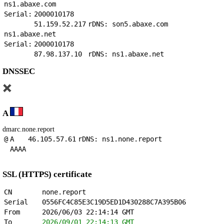
ns1.abaxe.com
Serial:
2000010178
51.159.52.217
rDNS: son5.abaxe.com
ns1.abaxe.net
Serial:
2000010178
87.98.137.10
rDNS: ns1.abaxe.net
DNSSEC
A
dmarc.none.report
@
A
46.105.57.61
rDNS: ns1.none.report
AAAA
SSL (HTTPS) certificate
CN
none.report
Serial
0556FC4C85E3C19D5ED1D430288C7A395B06
From
2026/06/03 22:14:14 GMT
To
2026/09/01 22:14:13 GMT