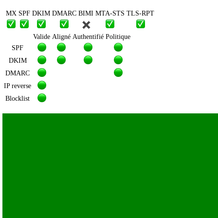
MX
SPF
DKIM
DMARC
BIMI
MTA-STS
TLS-RPT
Valide
Aligné
Authentifié
Politique
SPF
DKIM
DMARC
IP reverse
Blocklist