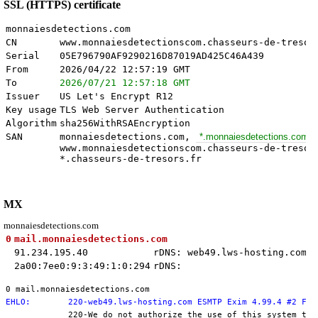
SSL (HTTPS) certificate
monnaiesdetections.com
CN
www.monnaiesdetectionscom.chasseurs-de-tresor
Serial
05E796790AF9290216D87019AD425C46A439
From
2026/04/22 12:57:19 GMT
To
2026/07/21 12:57:18 GMT
Issuer
US Let's Encrypt R12
Key usage
TLS Web Server Authentication
Algorithm
sha256WithRSAEncryption
SAN
monnaiesdetections.com,
*.monnaiesdetections.com
www.monnaiesdetectionscom.chasseurs-de-tresor
*.chasseurs-de-tresors.fr
MX
monnaiesdetections.com
0
mail.monnaiesdetections.com
91.234.195.40
rDNS: web49.lws-hosting.com
2a00:7ee0:9:3:49:1:0:294
rDNS:
0 mail.monnaiesdetections.com
EHLO:
220-web49.lws-hosting.com ESMTP Exim 4.99.4 #2 Fri
220-We do not authorize the use of this system to 