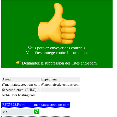
Vous pouvez envoyer des courriels.
Vous êtes protégé contre l’usurpation.
Demandez la suppression des listes anti-spam.
Auteur
Expéditeur
@monnaiesdetections.com
@monnaiesdetections.com
Serveur d’envoi (EHLO)
web49.lws-hosting.com
RFC5322.From:
monnaiesdetections.com
MX