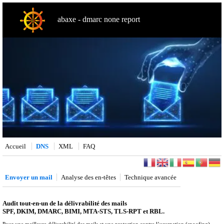
abaxe - dmarc none report
Accueil
DNS
XML
FAQ
Envoyer un mail
Analyse des en-têtes
Technique avancée
Audit tout-en-un de la délivrabilité des mails
SPF, DKIM, DMARC, BIMI, MTA-STS, TLS-RPT et RBL.
Pour une meilleure délivrabilité des mails et une protection contre l’usurpation (spoofing).