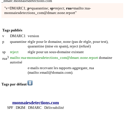
_dmarc.monnaiesdetections.com
"v=DMARC1;
p=
quarantine;
sp=
reject;
rua=
mailto:rua-
monnaiesdetections_com@dmarc.none.report"
Tags publiés
v
DMARC1
version
p
quarantine
règle pour le domaine, none (pas de règle, pour test),
quarantine (mise en spam), reject (refusé)
sp
reject
règle pour un sous-domaine existant
3
mailto:rua-monnaiesdetections_com@dmarc.none.report
domaine
rua
autorisé
e-mails recevant les rapports aggregate, rua
(mailto:email@domain.com).
Tags par défaut
monnaiesdetections.com
SPF
|
DKIM
|
DMARC
|
Délivrabilité