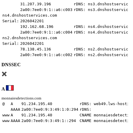
31.207.39.196
rDNS: ns3.dnshostservices
2a00:7ee0:9:1::a6:c003
rDNS: ns3.dnshostservices
ns4.dnshostservices.com
Serial:
2026042201
192.162.68.196
rDNS: ns4.dnshostservices
2a00:7ee0:9:1::a6:c004
rDNS: ns4.dnshostservices
ns2.dnshostservices.com
Serial:
2026042201
78.138.45.136
rDNS: ns2.dnshostservices
2a00:7ee0:9:1::a6:c002
rDNS: ns2.dnshostservices
DNSSEC
A
monnaiesdetections.com
@
A
91.234.195.40
rDNS: web49.lws-hostin
AAAA
2a00:7ee0:9:3:49:1:0:294
rDNS:
www
A
91.234.195.40
CNAME monnaiesdetectio
www
AAAA
2a00:7ee0:9:3:49:1::294
CNAME monnaiesdetectio