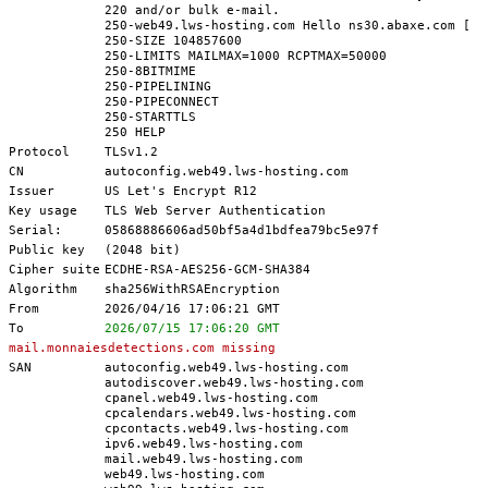
220 and/or bulk e-mail.
250-web49.lws-hosting.com Hello ns30.abaxe.com [79
250-SIZE 104857600
250-LIMITS MAILMAX=1000 RCPTMAX=50000
250-8BITMIME
250-PIPELINING
250-PIPECONNECT
250-STARTTLS
250 HELP
Protocol
TLSv1.2
CN
autoconfig.web49.lws-hosting.com
Issuer
US Let's Encrypt R12
Key usage
TLS Web Server Authentication
Serial:
05868886606ad50bf5a4d1bdfea79bc5e97f
Public key
(2048 bit)
Cipher suite
ECDHE-RSA-AES256-GCM-SHA384
Algorithm
sha256WithRSAEncryption
From
2026/04/16 17:06:21 GMT
To
2026/07/15 17:06:20 GMT
mail.monnaiesdetections.com missing
SAN
autoconfig.web49.lws-hosting.com
autodiscover.web49.lws-hosting.com
cpanel.web49.lws-hosting.com
cpcalendars.web49.lws-hosting.com
cpcontacts.web49.lws-hosting.com
ipv6.web49.lws-hosting.com
mail.web49.lws-hosting.com
web49.lws-hosting.com