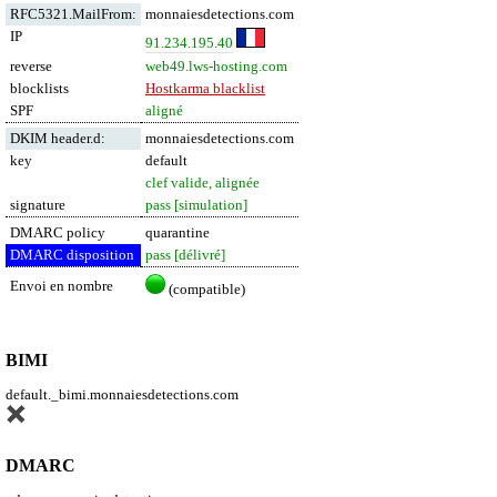
RFC5321.MailFrom:
monnaiesdetections.com
IP
91.234.195.40
reverse
web49.lws-hosting.com
blocklists
Hostkarma blacklist
SPF
aligné
DKIM header.d:
monnaiesdetections.com
key
default
clef valide, alignée
signature
pass [simulation]
DMARC policy
quarantine
DMARC disposition
pass [délivré]
Envoi en nombre
(compatible)
BIMI
default._bimi.monnaiesdetections.com
DMARC