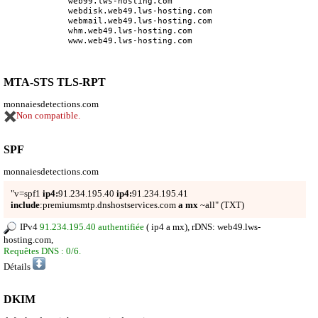
web99.lws-hosting.com
webdisk.web49.lws-hosting.com
webmail.web49.lws-hosting.com
whm.web49.lws-hosting.com
www.web49.lws-hosting.com
MTA-STS TLS-RPT
monnaiesdetections.com
Non compatible.
SPF
monnaiesdetections.com
"v=spf1
ip4:
91.234.195.40
ip4:
91.234.195.41
include
:premiumsmtp.dnshostservices.com
a
mx
~all" (TXT)
IPv4
91.234.195.40 authentifiée
(
ip4 a mx
), rDNS: web49.lws-
hosting.com,
Requêtes DNS : 0/6.
Détails
DKIM