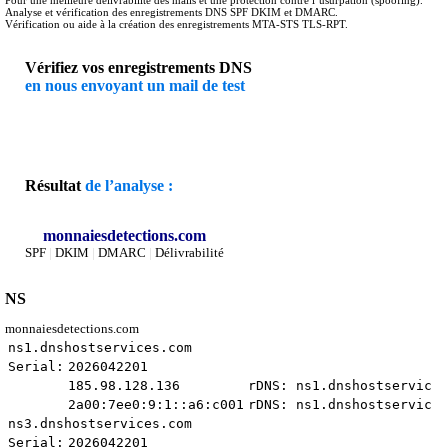
Analyse et vérification des enregistrements DNS SPF DKIM et DMARC.
Vérification ou aide à la création des enregistrements MTA-STS TLS-RPT.
Vérifiez vos enregistrements DNS
en nous envoyant un mail de test
Résultat
de l’analyse :
monnaiesdetections.com
SPF
|
DKIM
|
DMARC
|
Délivrabilité
NS
monnaiesdetections.com
ns1.dnshostservices.com
Serial:
2026042201
185.98.128.136
rDNS: ns1.dnshostservices
2a00:7ee0:9:1::a6:c001
rDNS: ns1.dnshostservices
ns3.dnshostservices.com
Serial:
2026042201