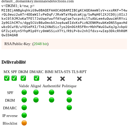
default._domainkey.monnaiesdetections.com
v=DKIM1; k=rsa; p=
MIIBIjANBgkqhkiG9w0BAQEFAAOCAQ8AMIIBCgKCAQEAmmNlvV+xxsRKF+T4wnA
rQL0ewz2wATr4DDaW1lvPeDqF/JRxWTaYRpdcaKjg/SwMqH0l2XJCDOjjOIzJ69
kxC0l9JMJoKaTFEl7JoUqaYwwffAYwgCqe7wcpvkilTuAbLem4uQwwiWtRYxiXa
2p9G1hCM7s/dgg5CUzB6wOmxbXJoq4waEIdxKsPizN2ENKMswbKeDN55gaxHdsl
wbzDCwY8/uYQSePXI/Tnk2XNd5iz7yo2QnOGtR5FRnrHbhFWuGSwXqJgJvbpUB8
GFZujeXyn5YhpM1p0Ycy0mWSSixXTYi/R9iP+bv2nhIfdxs+wIep3DkcRhR0MXO
QwIDAQAB
RSA Public-Key: (
2048 bit
)
Délivrabilité
MX
SPF
DKIM
DMARC
BIMI
MTA-STS
TLS-RPT
Valide
Aligné
Authentifié
Politique
SPF
DKIM
DMARC
IP reverse
Blocklist