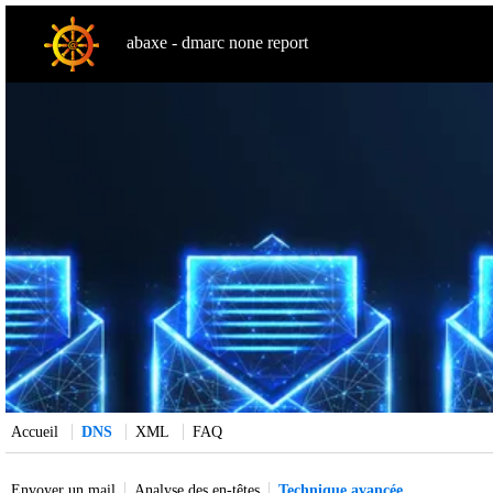
abaxe - dmarc none report
Accueil
DNS
XML
FAQ
Envoyer un mail
Analyse des en-têtes
Technique avancée