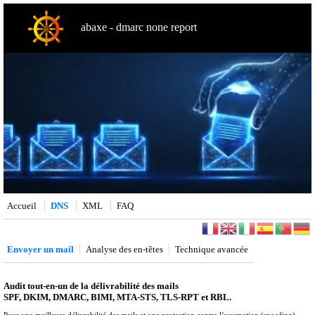
abaxe - dmarc none report
Accueil
DNS
XML
FAQ
Envoyer un mail
Analyse des en-têtes
Technique avancée
Audit tout-en-un de la délivrabilité des mails
SPF, DKIM, DMARC, BIMI, MTA-STS, TLS-RPT et RBL.
Pour une meilleure délivrabilité des mails et une protection contre l’usurpation (spoofing).