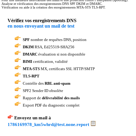
Analyse et vérification des enregistrements DNS SPF DKIM et DMARC.
Vérification ou aide à la création des enregistrements MTA-STS TLS-RPT.
Vérifiez vos enregistrements DNS
en nous envoyant un mail de test
SPF
nombre de requêtes DNS, position
DKIM
RSA, Ed25519-SHA256
DMARC
évaluation si non disponible
BIMI
certification, validité
MTA-STS
MX, certificats SSL HTTP/SMTP
TLS-RPT
Contrôle des
RBL anti-spam
SPF2 Sender ID obsolète
Rapport de
délivrabilité des mails
Export PDF du diagnostic complet
Envoyez un mail à
1786169978_km5whrd@test.none.report